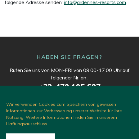
folgende Adresse senden:
info@ardennes-resorts.com
.
HABEN SIE FRAGEN?
Rufen Sie uns von MON-FRI von 09.00-17.00 Uhr auf
folgender Nr. an :
+32-470.105.697
Wir verwenden Cookies zum Speichern von gewissen
Informationen zur Verbesserung unserer Website für Ihre
NACHRICHT SENDEN
Nutzung. Weitere Informationen finden Sie in unserem
Haftungsausschluss.